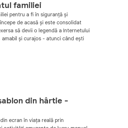
ul familiei
iei pentru a fi în siguranță și
 începe de acasă și este consolidat
exersa să devii o legendă a Internetului
ur, amabil și curajos - atunci când ești
șablon din hârtie -
din ecran în viața reală prin