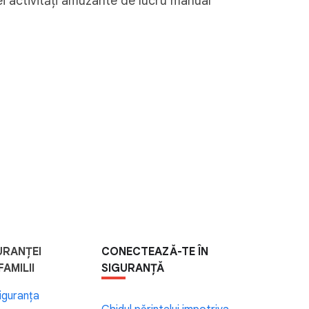
i activități amuzante de lucru manual
URANȚEI
CONECTEAZĂ-TE ÎN
AMILII
SIGURANȚĂ
iguranța