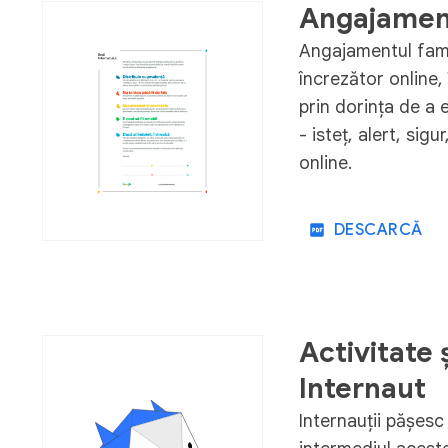
Angajament
Angajamentul famil
încrezător online,
prin dorința de a 
- isteț, alert, sig
online.
DESCARCĂ
Activitate 
Internaut
Internauții pășesc 