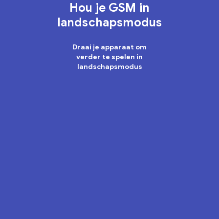
Vriendelijk zijn is cool
Hou je GSM in
landschapsmodus
WE GAAN ERVOOR!
Draai je apparaat om
verder te spelen in
landschapsmodus