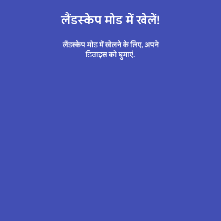
जादुई
दुनिया
है
जो
अच्छी
और
बुरी,
दोनों
तरह
की
चीज़ों
से
भरी
है.
लैंडस्केप मोड में खेलें!
लैंडस्केप मोड में खेलने के लिए, अपने
डिवाइस को घुमाएं.