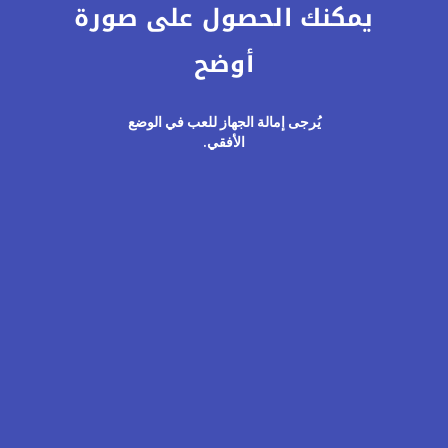
المكان
السحري
المليء
بالمفاجآت
يمكنك الحصول على صورة
والمغامرات
أوضح
يُرجى إمالة الجهاز للعب في الوضع
الأفقي.