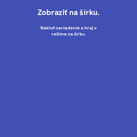
plnom
nečakaných
prekvapení,
ale
aj
zlodušských
nástrah.
Zobraziť na šírku.
Nakloň zariadenie a hraj v
režime na šírku.