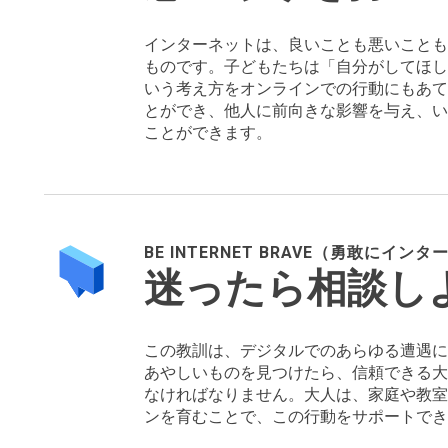
インターネットは、良いことも悪いことも
ものです。子どもたちは「自分がしてほし
いう考え方をオンラインでの行動にもあて
とができ、他人に前向きな影響を与え、い
ことができます。
オンラインでポジティブな模範を示す
Google スライド: 「思いやりを持つ
BE INTERNET BRAVE（勇敢にイ
Google ドキュメント: 教師用ガイド
迷ったら相談し
カテゴリステッカーとテーブルシート
この教訓は、デジタルでのあらゆる遭遇に
あやしいものを見つけたら、信頼できる大
なければなりません。大人は、家庭や教室
ンを育むことで、この行動をサポートでき