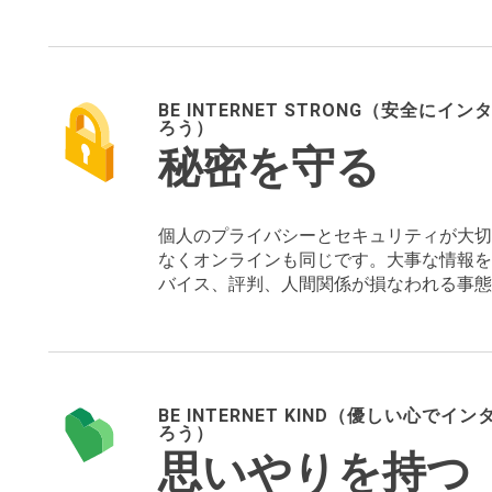
さぎのサインを理解している
Google スライド: 「にせ物にひっ
BE INTERNET STRONG（安全に
Google ドキュメント: 教師用ガイド
ろう）
秘密を守る
「本物」と「にせ物」のサイン
個人のプライバシーとセキュリティが大切
なくオンラインも同じです。大事な情報を
バイス、評判、人間関係が損なわれる事態
安全なパスワードを作成する
Google スライド「ひみつを守る」ス
BE INTERNET KIND（優しい心で
Google ドキュメント: 教師用ガイド
ろう）
思いやりを持つ
形の切り抜き